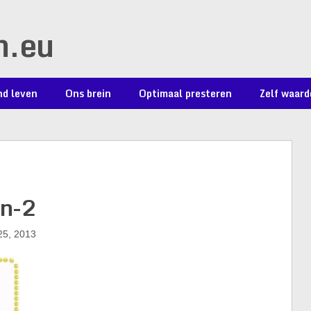
n.eu
d leven
Ons brein
Optimaal presteren
Zelf waard
en-2
25, 2013