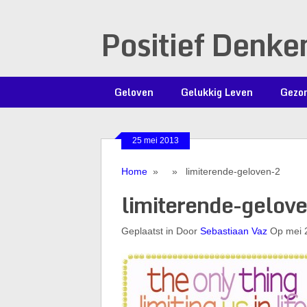
Positief Denke
Geloven
Gelukkig Leven
Gezon
25 mei 2013
Home
» » limiterende-geloven-2
limiterende-gelov
Geplaatst in Door
Sebastiaan Vaz
Op mei 