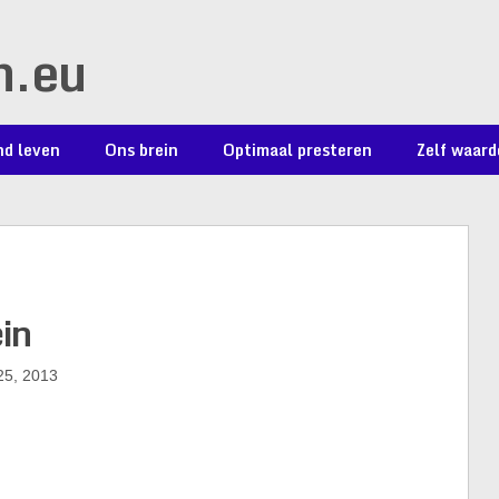
n.eu
d leven
Ons brein
Optimaal presteren
Zelf waard
in
25, 2013