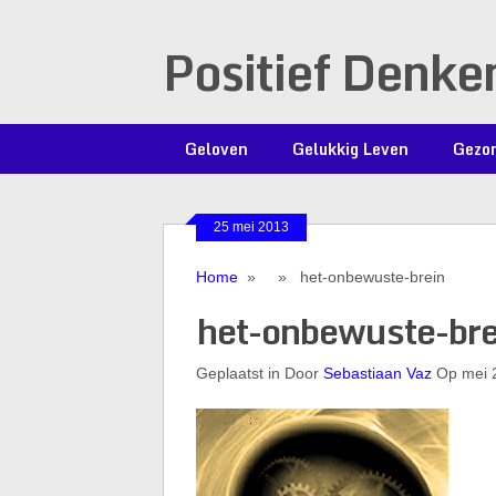
Positief Denke
Geloven
Gelukkig Leven
Gezon
25 mei 2013
Home
» » het-onbewuste-brein
het-onbewuste-bre
Geplaatst in Door
Sebastiaan Vaz
Op mei 